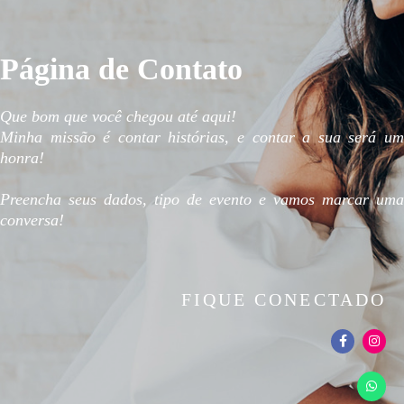
Página de Contato
Que bom que você chegou até aqui!
Minha missão é contar histórias, e contar a sua será um
honra!
Preencha seus dados, tipo de evento e vamos marcar uma
conversa!
FIQUE CONECTADO